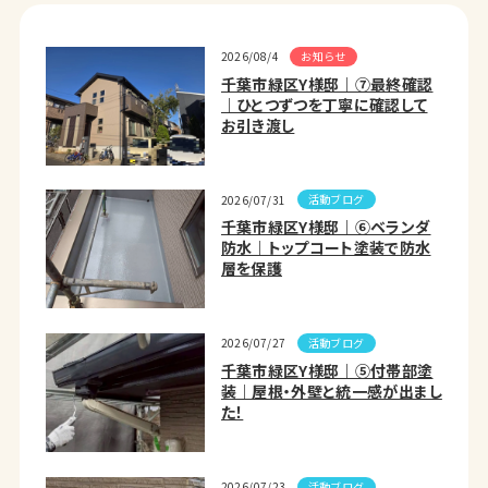
お知らせ
2026/08/4
千葉市緑区Y様邸｜⑦最終確認
｜ひとつずつを丁寧に確認して
お引き渡し
活動ブログ
2026/07/31
千葉市緑区Y様邸｜⑥ベランダ
防水｜トップコート塗装で防水
層を保護
活動ブログ
2026/07/27
千葉市緑区Y様邸｜⑤付帯部塗
装｜屋根・外壁と統一感が出まし
た！
活動ブログ
2026/07/23