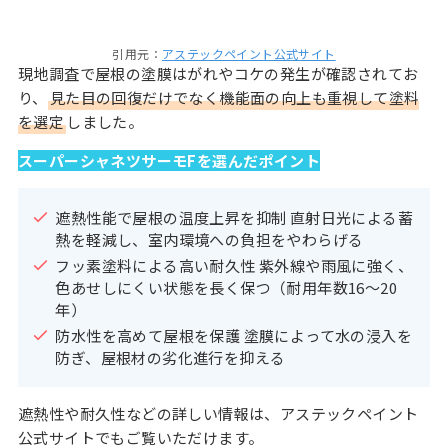
引用元：
アステックペイント公式サイト
現地調査で屋根の塗膜はがれやコケの発生が確認されてお
り、
見た目の回復だけでなく機能面の向上も重視して塗料
を選定
しました。
スーパーシャネツサーモFを選んだポイント
遮熱性能で屋根の温度上昇を抑制 直射日光による蓄
熱を軽減し、室内環境への負担をやわらげる
フッ素塗料による高い耐久性 紫外線や雨風に強く、
色あせしにくい状態を長く保つ（耐用年数16〜20
年）
防水性を高めて屋根を保護 塗膜によって水の浸入を
防ぎ、屋根材の劣化進行を抑える
遮熱性や耐久性などの詳しい情報は、アステックペイント
公式サイトでもご覧いただけます。