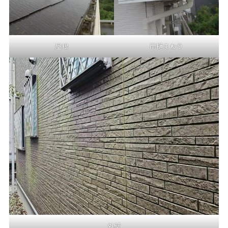
屋根
雨樋まわり
外壁