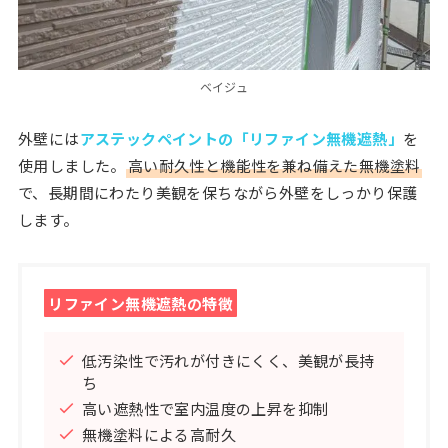
ベイジュ
外壁には
アステックペイントの「リファイン無機遮熱」
を
使用しました。
高い耐久性と機能性を兼ね備えた無機塗料
で、長期間にわたり美観を保ちながら外壁をしっかり保護
します。
リファイン無機遮熱の特徴
低汚染性で汚れが付きにくく、美観が長持
ち
高い遮熱性で室内温度の上昇を抑制
無機塗料による高耐久