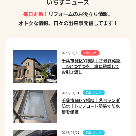
いちずニュース
毎日更新！
リフォームのお役立ち情報、
オトクな情報、日々の出来事発信してます！
お知らせ
2026/08/4
千葉市緑区Y様邸｜⑦最終確認
｜ひとつずつを丁寧に確認して
お引き渡し
活動ブログ
2026/07/31
千葉市緑区Y様邸｜⑥ベランダ
防水｜トップコート塗装で防水
層を保護
活動ブログ
2026/07/27