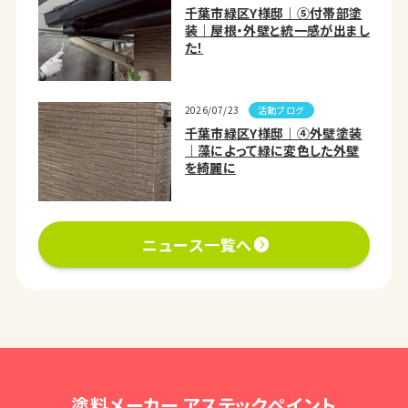
千葉市緑区Y様邸｜⑤付帯部塗
装｜屋根・外壁と統一感が出まし
た！
活動ブログ
2026/07/23
千葉市緑区Y様邸｜④外壁塗装
｜藻によって緑に変色した外壁
を綺麗に
ニュース一覧へ
塗料メーカー アステックペイント