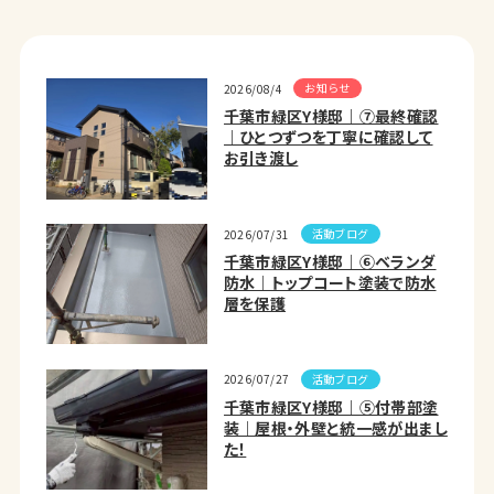
お知らせ
2026/08/4
千葉市緑区Y様邸｜⑦最終確認
｜ひとつずつを丁寧に確認して
お引き渡し
活動ブログ
2026/07/31
千葉市緑区Y様邸｜⑥ベランダ
防水｜トップコート塗装で防水
層を保護
活動ブログ
2026/07/27
千葉市緑区Y様邸｜⑤付帯部塗
装｜屋根・外壁と統一感が出まし
た！