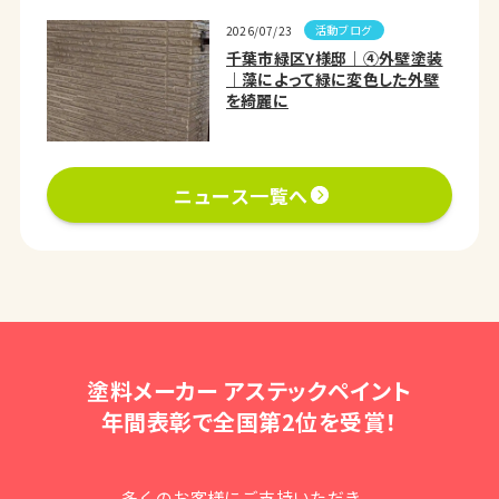
活動ブログ
2026/07/23
千葉市緑区Y様邸｜④外壁塗装
｜藻によって緑に変色した外壁
を綺麗に
ニュース一覧へ
塗料メーカー アステックペイント
年間表彰で全国第2位を受賞！
多くのお客様にご支持いただき、