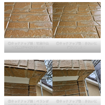
①タッチアップ前：写真中央
①タッチアップ後：きれいに
に黒点が2箇所あります
消えました！
②タッチアップ前：ベランダ
②タッチアップ後：きれいに