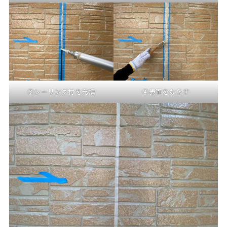
③シーリング材を充填
④表面をならす