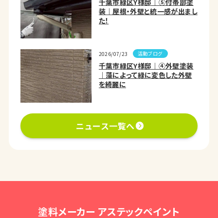
千葉市緑区Y様邸｜⑤付帯部塗
装｜屋根・外壁と統一感が出まし
た！
活動ブログ
2026/07/23
千葉市緑区Y様邸｜④外壁塗装
｜藻によって緑に変色した外壁
を綺麗に
ニュース一覧へ
塗料メーカー アステックペイント