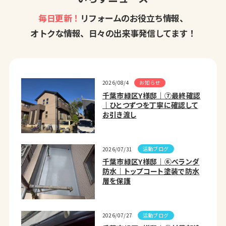
毎日更新！
リフォームのお役立ち情報、
オトクな情報、日々の出来事発信してます！
お知らせ
2026/08/4
千葉市緑区Y様邸｜⑦最終確認
｜ひとつずつを丁寧に確認して
お引き渡し
活動ブログ
2026/07/31
千葉市緑区Y様邸｜⑥ベランダ
防水｜トップコート塗装で防水
層を保護
活動ブログ
2026/07/27