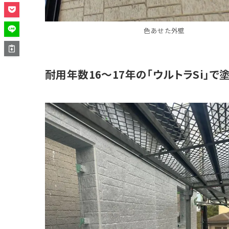
色あせた外壁
耐用年数16〜17年の「ウルトラSi」で