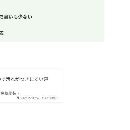
で臭いも少ない
応
Oで汚れがつきにくい戸
、屋根塗装・
いちずリフォーム – いちずな想い…