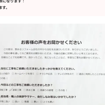
源になります
！
ます。