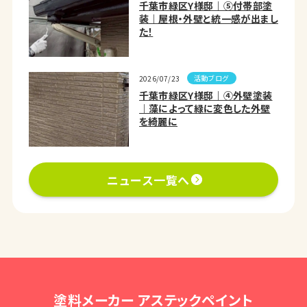
千葉市緑区Y様邸｜⑤付帯部塗
装｜屋根・外壁と統一感が出まし
た！
活動ブログ
2026/07/23
千葉市緑区Y様邸｜④外壁塗装
｜藻によって緑に変色した外壁
を綺麗に
ニュース一覧へ
塗料メーカー アステックペイント