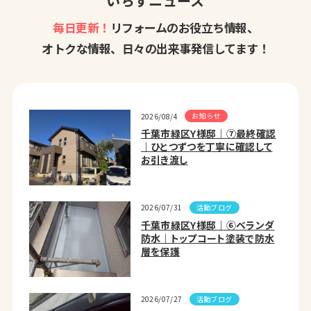
いちずニュース
毎日更新！
リフォームのお役立ち情報、
オトクな情報、日々の出来事発信してます！
お知らせ
2026/08/4
千葉市緑区Y様邸｜⑦最終確認
｜ひとつずつを丁寧に確認して
お引き渡し
活動ブログ
2026/07/31
千葉市緑区Y様邸｜⑥ベランダ
防水｜トップコート塗装で防水
層を保護
活動ブログ
2026/07/27