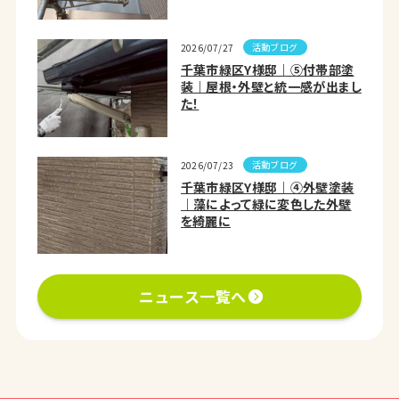
活動ブログ
2026/07/27
千葉市緑区Y様邸｜⑤付帯部塗
装｜屋根・外壁と統一感が出まし
た！
活動ブログ
2026/07/23
千葉市緑区Y様邸｜④外壁塗装
｜藻によって緑に変色した外壁
を綺麗に
ニュース一覧へ