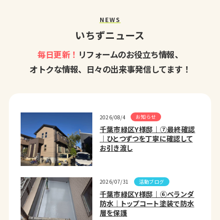
NEWS
いちずニュース
毎日更新！
リフォームのお役立ち情報、
オトクな情報、日々の出来事発信してます！
お知らせ
2026/08/4
千葉市緑区Y様邸｜⑦最終確認
｜ひとつずつを丁寧に確認して
お引き渡し
活動ブログ
2026/07/31
千葉市緑区Y様邸｜⑥ベランダ
防水｜トップコート塗装で防水
層を保護