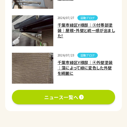
活動ブログ
2026/07/27
千葉市緑区Y様邸｜⑤付帯部塗
装｜屋根・外壁と統一感が出まし
た！
活動ブログ
2026/07/23
千葉市緑区Y様邸｜④外壁塗装
｜藻によって緑に変色した外壁
を綺麗に
ニュース一覧へ