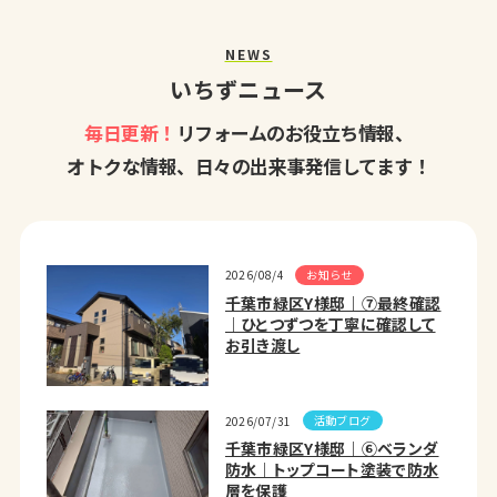
NEWS
いちずニュース
毎日更新！
リフォームのお役立ち情報、
オトクな情報、日々の出来事発信してます！
お知らせ
2026/08/4
千葉市緑区Y様邸｜⑦最終確認
｜ひとつずつを丁寧に確認して
お引き渡し
活動ブログ
2026/07/31
千葉市緑区Y様邸｜⑥ベランダ
防水｜トップコート塗装で防水
層を保護