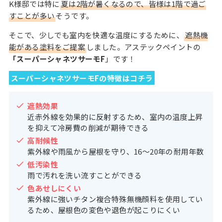
K様邸では特に
夏は2階が暑くなるので、皆様は1階で過ご
すことが多い
そうです。
そこで、少しでも室内を快適な温度にするために、
遮熱機
能がある塗料をご提案
しました。アステックペイントの
「スーパーシャネツサーモF
」です！
スーパーシャネツサーモFの特徴はコチラ
遮熱効果
近赤外線を効果的に反射するため、室内の温度上昇
を抑えて冷房費の削減が期待できる
高耐候性
紫外線や雨風から屋根を守り、16〜20年の耐用年数
低汚染性
雨で汚れを洗い流すことができる
色あせしにくい
紫外線に強いチタン複合特殊無機顔料を使用してい
るため、屋根色の変色や退色が起こりにくい