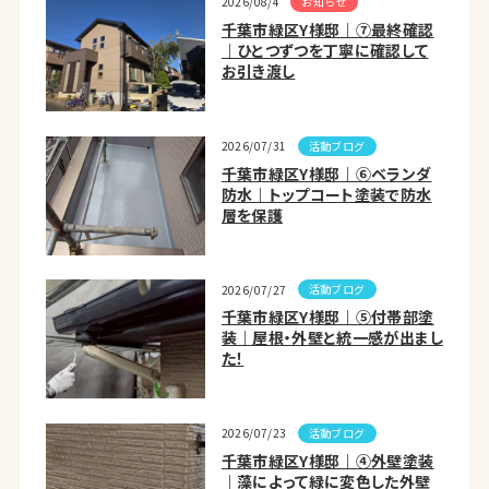
お知らせ
2026/08/4
千葉市緑区Y様邸｜⑦最終確認
｜ひとつずつを丁寧に確認して
お引き渡し
活動ブログ
2026/07/31
千葉市緑区Y様邸｜⑥ベランダ
防水｜トップコート塗装で防水
層を保護
活動ブログ
2026/07/27
千葉市緑区Y様邸｜⑤付帯部塗
装｜屋根・外壁と統一感が出まし
た！
活動ブログ
2026/07/23
千葉市緑区Y様邸｜④外壁塗装
｜藻によって緑に変色した外壁