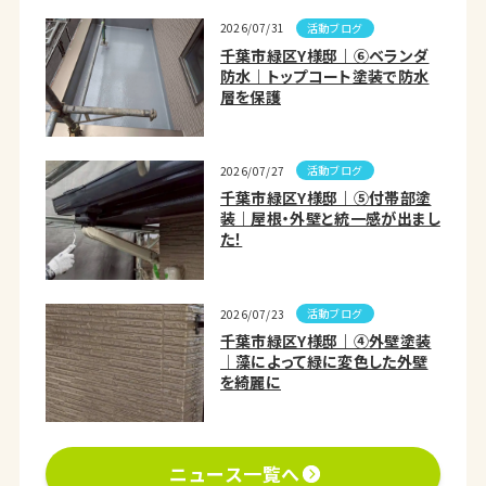
活動ブログ
2026/07/31
千葉市緑区Y様邸｜⑥ベランダ
防水｜トップコート塗装で防水
層を保護
活動ブログ
2026/07/27
千葉市緑区Y様邸｜⑤付帯部塗
装｜屋根・外壁と統一感が出まし
た！
活動ブログ
2026/07/23
千葉市緑区Y様邸｜④外壁塗装
｜藻によって緑に変色した外壁
を綺麗に
ニュース一覧へ