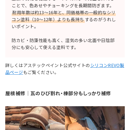
ことで、色あせやチョーキングを長期間防ぎます。
耐用年数は約13〜16年と、同価格帯の一般的なシリ
コン塗料（10〜12年）よりも長持ち
するのがうれし
いポイント。
防カビ・防藻性能も高く、湿気の多い北面や日陰部
分にも安心して使える塗料です。
詳しくはアステックペイント公式サイトの
シリコンREVO製
品ページ
もご覧ください。
屋根補修｜瓦のひび割れ・棟部分もしっかり補修