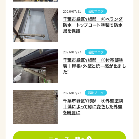
活動ブログ
2026/07/31
千葉市緑区Y様邸｜⑥ベランダ
防水｜トップコート塗装で防水
層を保護
活動ブログ
2026/07/27
千葉市緑区Y様邸｜⑤付帯部塗
装｜屋根・外壁と統一感が出まし
た！
活動ブログ
2026/07/23
千葉市緑区Y様邸｜④外壁塗装
｜藻によって緑に変色した外壁
を綺麗に
ニュース一覧へ