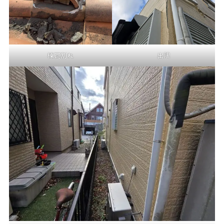
棟瓦割れ
出隅